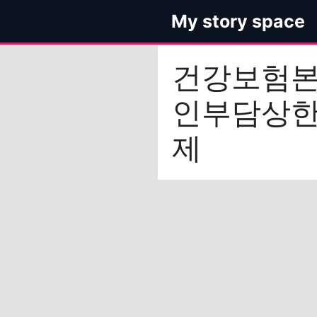
컨
My story space
텐
츠
로
건강보험
건
너
인부담상
뛰
기
제