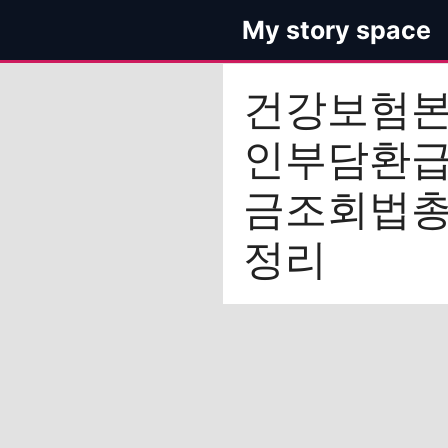
컨
My story space
텐
츠
로
건강보험
건
너
인부담환
뛰
기
금조회법
정리