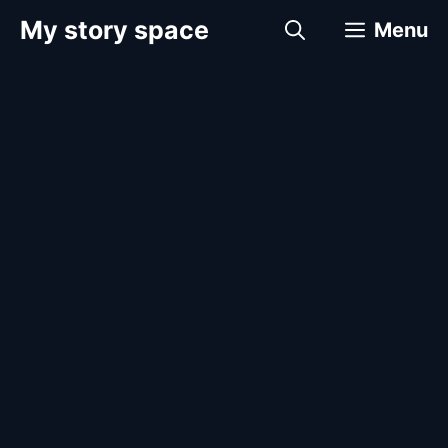
컨
My story space
Menu
텐
츠
로
건
너
뛰
기