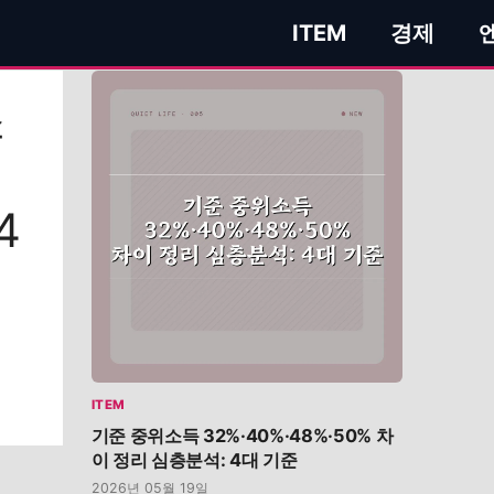
ITEM
경제
소
4
이
ITEM
기준 중위소득 32%·40%·48%·50% 차
이 정리 심층분석: 4대 기준
2026년 05월 19일