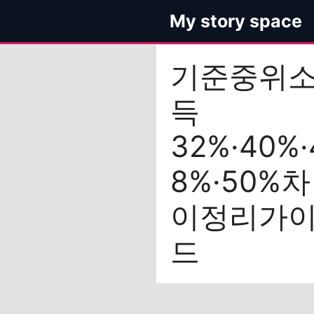
컨
My story space
텐
츠
로
기준중위
건
너
득
뛰
기
32%·40%·
8%·50%차
이정리가
드