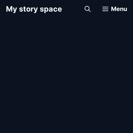
컨
My story space
Menu
텐
츠
로
건
너
뛰
기