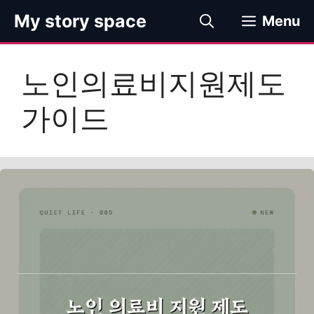
컨
My story space
Menu
텐
츠
로
노인의료비지원제도
건
너
가이드
뛰
기