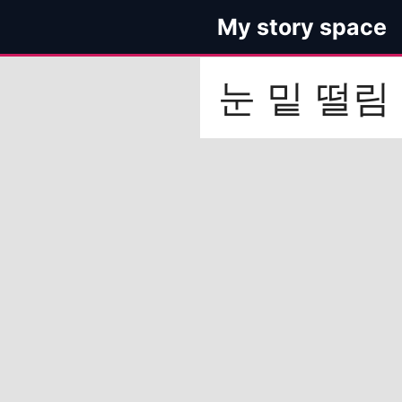
컨
My story space
텐
츠
로
눈 밑 떨림
건
너
뛰
기