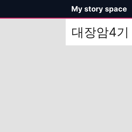
컨
My story space
텐
츠
로
대장암4기
건
너
뛰
기