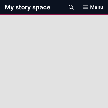
컨
My story space
Menu
텐
츠
로
건
너
뛰
기