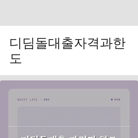
디딤돌대출자격과한
도