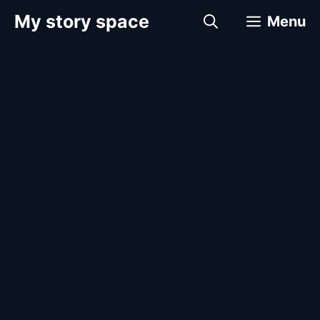
컨
My story space
Menu
텐
츠
로
건
너
뛰
기