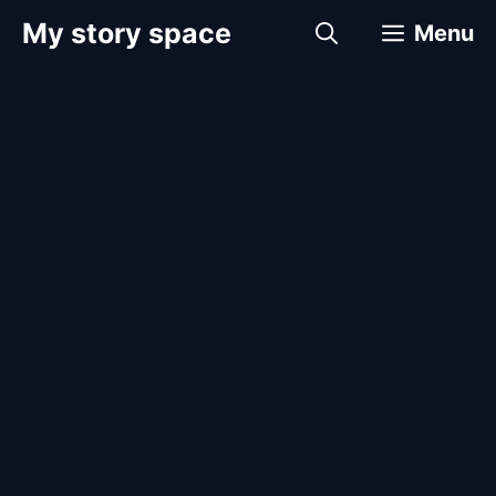
컨
My story space
Menu
텐
츠
로
건
너
뛰
기