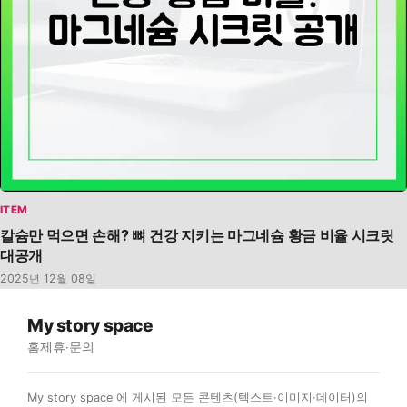
ITEM
칼슘만 먹으면 손해? 뼈 건강 지키는 마그네슘 황금 비율 시크릿
대공개
2025년 12월 08일
My story space
홈
제휴·문의
My story space 에 게시된 모든 콘텐츠(텍스트·이미지·데이터)의