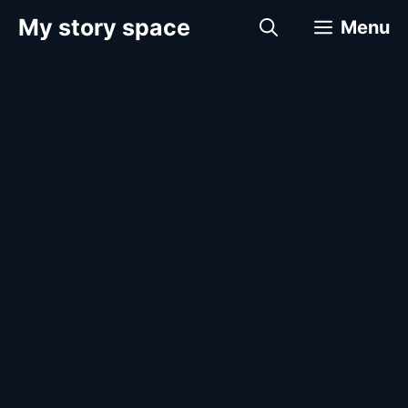
컨
My story space
Menu
텐
츠
로
건
너
뛰
기