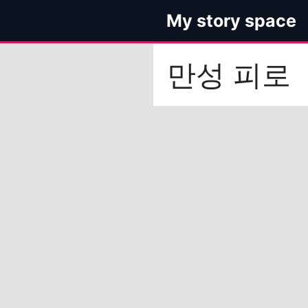
컨
My story space
텐
츠
로
만성 피로
건
너
뛰
기