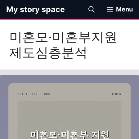
컨
My story space
Menu
텐
츠
로
미혼모·미혼부지원
건
너
제도심층분석
뛰
기