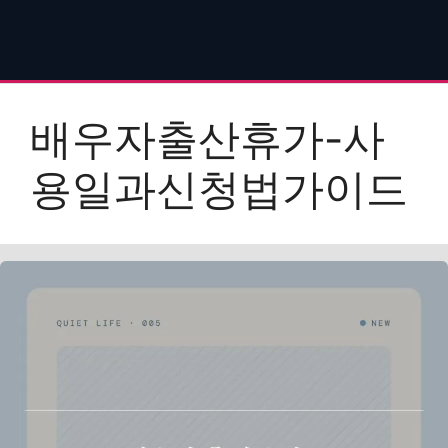
배우자출산휴가-사
용일과신청법가이드