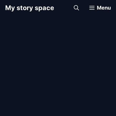
컨
My story space
Menu
텐
츠
로
건
너
뛰
기