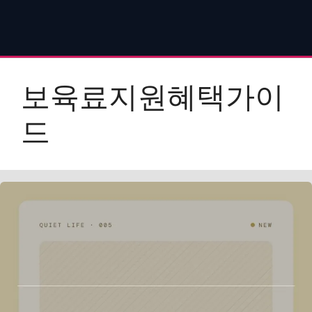
보육료지원혜택가이
드