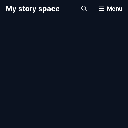
컨
My story space
Menu
텐
츠
로
건
너
뛰
기