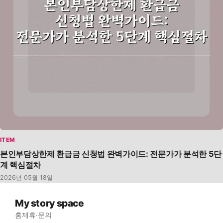
ITEM
본인부담상한제 환급금 신청법 완벽가이드: 전문가가 분석한 5단
계 핵심절차
2026년 05월 18일
My story space
홈
제휴·문의