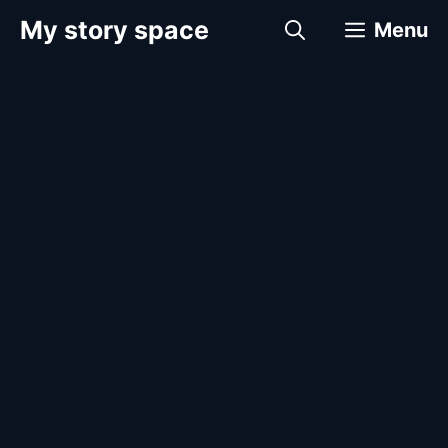
컨
My story space
Menu
텐
츠
로
건
너
뛰
기