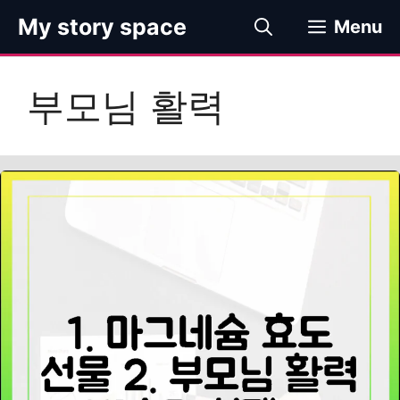
컨
My story space
Menu
텐
츠
로
부모님 활력
건
너
뛰
기