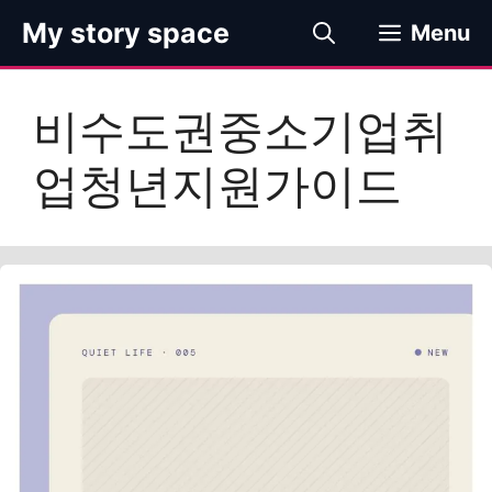
컨
My story space
Menu
텐
츠
로
비수도권중소기업취
건
너
업청년지원가이드
뛰
기