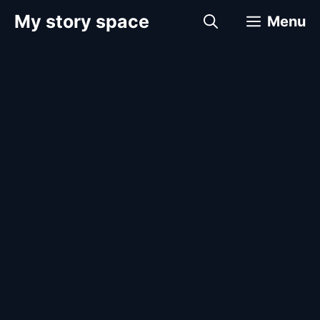
컨
My story space
Menu
텐
츠
로
건
너
뛰
기