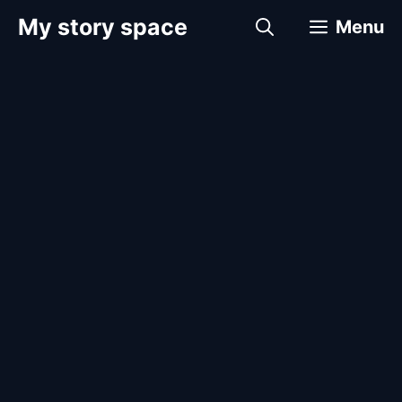
컨
My story space
Menu
텐
츠
로
건
너
뛰
기