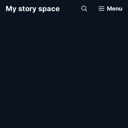
컨
My story space
Menu
텐
츠
로
건
너
뛰
기