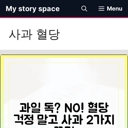
컨
My story space
Menu
텐
츠
로
사과 혈당
건
너
뛰
기