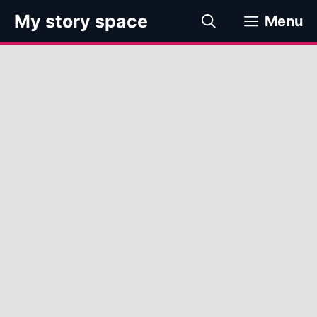
컨
My story space
Menu
텐
츠
로
건
너
뛰
기