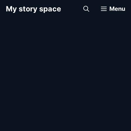
컨
My story space
Menu
텐
츠
로
건
너
뛰
기