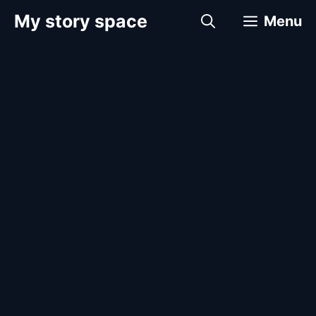
컨
My story space
Menu
텐
츠
로
건
너
뛰
기