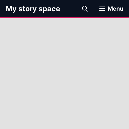
컨
My story space
Menu
텐
츠
로
건
너
뛰
기