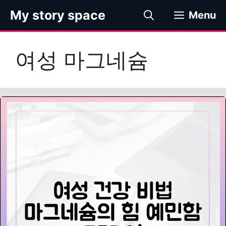
컨
My story space
Menu
텐
츠
로
여성 마그네슘
건
너
뛰
기