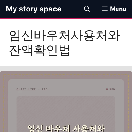
컨
My story space
Menu
텐
츠
로
임신바우처사용처와
건
너
잔액확인법
뛰
기