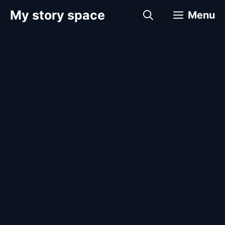
컨
My story space
Menu
텐
츠
로
건
너
뛰
기