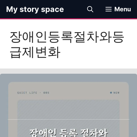
컨
My story space
Menu
텐
츠
로
장애인등록절차와등
건
너
급제변화
뛰
기