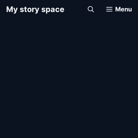
컨
My story space
Menu
텐
츠
로
건
너
뛰
기