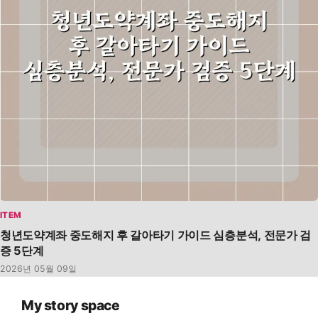
ITEM
청년도약계좌 중도해지 후 갈아타기 가이드 심층분석, 전문가 검
증 5단계
2026년 05월 09일
My story space