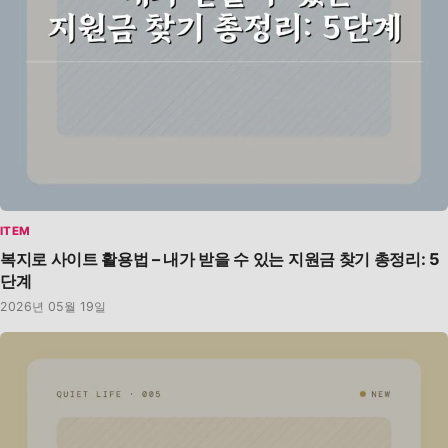
ITEM
복지로 사이트 활용법 – 내가 받을 수 있는 지원금 찾기 총정리: 5
단계
2026년 05월 19일