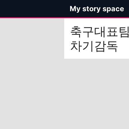
컨
My story space
텐
츠
로
축구대표
건
너
차기감독
뛰
기