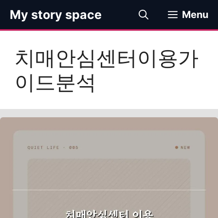
컨
My story space
Menu
텐
츠
로
치매안심센터이용가
건
너
이드분석
뛰
기