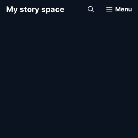
컨
My story space
Menu
텐
츠
로
건
너
뛰
기