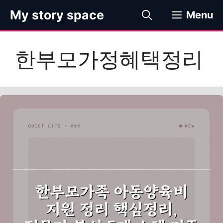
컨
My story space
Menu
텐
츠
로
한부모가정혜택정리
건
너
뛰
기