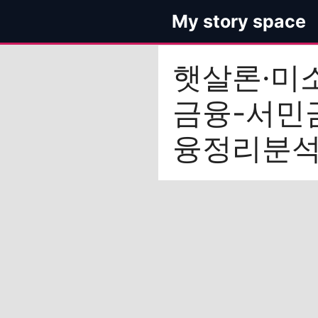
컨
My story space
텐
츠
로
햇살론·미
건
너
금융-서민
뛰
기
융정리분