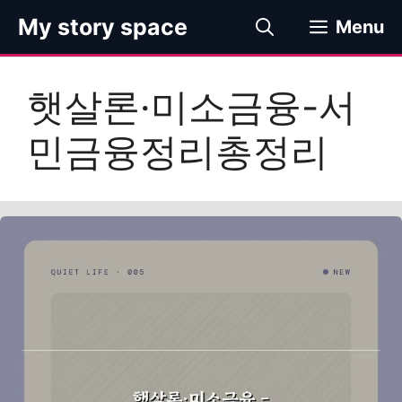
컨
My story space
Menu
텐
츠
로
햇살론·미소금융-서
건
너
민금융정리총정리
뛰
기