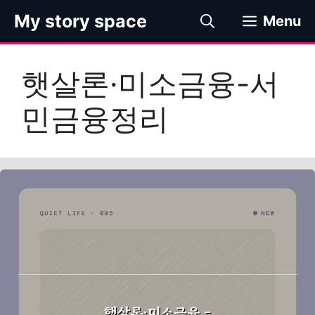
컨
My story space
Menu
텐
츠
로
햇살론·미소금융-서
건
너
민금융정리
뛰
기