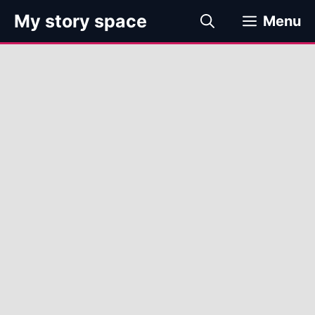
컨
My story space
Menu
텐
츠
로
건
너
뛰
기