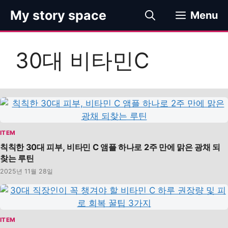
컨
My story space
Menu
텐
츠
로
30대 비타민C
건
너
뛰
기
ITEM
칙칙한 30대 피부, 비타민 C 앰플 하나로 2주 만에 맑은 광채 되
찾는 루틴
2025년 11월 28일
ITEM