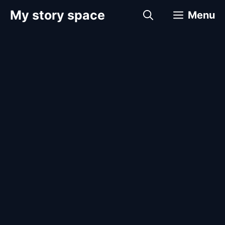
컨
My story space
Menu
텐
츠
로
건
너
뛰
기