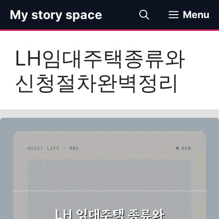
컨
My story space
Menu
텐
츠
로
LH임대주택종류와
건
너
신청절차완벽정리
뛰
기