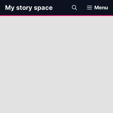
컨
My story space
Menu
텐
츠
로
건
너
뛰
기