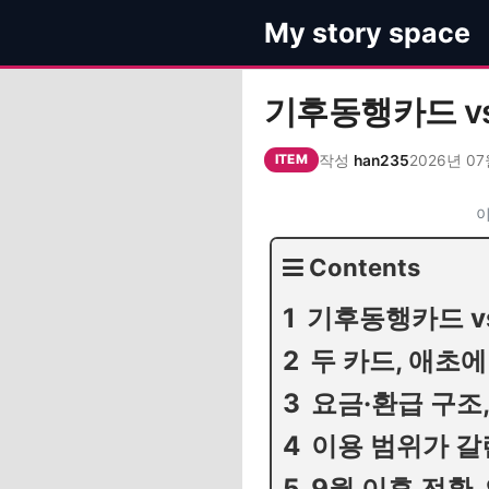
컨
My story space
텐
츠
로
기후동행카드 vs
건
너
작성
han235
2026년 07
ITEM
뛰
기
이
Contents
기후동행카드 v
두 카드, 애초
요금·환급 구조
이용 범위가 갈
9월 이후 전환