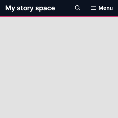
컨
My story space
Menu
텐
츠
로
건
너
뛰
기