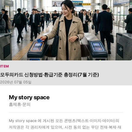
ITEM
모두의카드 신청방법·환급기준 총정리(7월 기준)
2026년 07월 05일
My story space
홈
제휴·문의
My story space 에 게시된 모든 콘텐츠(텍스트·이미지·데이터)의
저작권은 각 권리자에게 있으며, 사전 동의 없는 무단 전재·복제·재