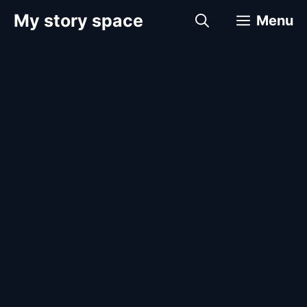
컨
My story space
Menu
텐
츠
로
건
너
뛰
기