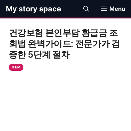
컨
My story space
Menu
텐
츠
로
건강보험 본인부담 환급금 조
건
너
회법 완벽가이드: 전문가가 검
뛰
증한 5단계 절차
기
ITEM