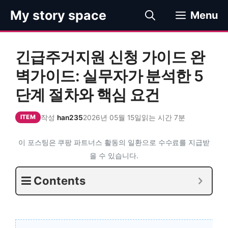
컨
My story space
Menu
텐
츠
로
긴급주거지원 신청 가이드 완
건
너
벽가이드: 실무자가 분석한 5
뛰
단계 절차와 핵심 요건
기
작성
han235
2026년 05월 15일
읽는 시간 7분
ITEM
이 포스팅은 쿠팡 파트너스 활동의 일환으로 수수료를 지급받
을 수 있습니다.
Contents