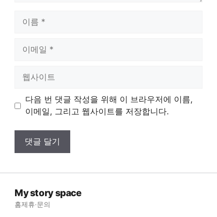
이
름
이
메
일
웹
사
이
다음 번 댓글 작성을 위해 이 브라우저에 이름,
트
이메일, 그리고 웹사이트를 저장합니다.
My story space
홈
제휴·문의