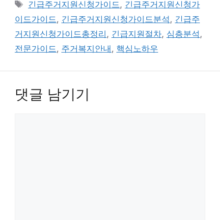
테
태
긴급주거지원신청가이드
,
긴급주거지원신청가
개요주거 ... Read…
고
그
이드가이드
,
긴급주거지원신청가이드분석
,
긴급주
리
거지원신청가이드총정리
,
긴급지원절차
,
심층분석
,
전문가이드
,
주거복지안내
,
핵심노하우
댓글 남기기
댓
글