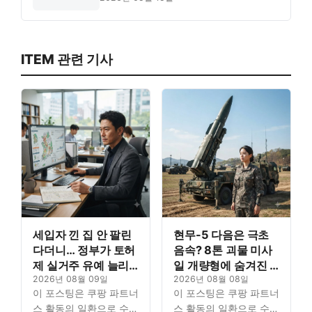
ITEM 관련 기사
세입자 낀 집 안 팔린
현무-5 다음은 극초
다더니… 정부가 토허
음속? 8톤 괴물 미사
제 실거주 유예 늘리
일 개량형에 숨겨진 3
는 진짜 이유는?
2026년 08월 09일
가지 비밀
2026년 08월 08일
이 포스팅은 쿠팡 파트너
이 포스팅은 쿠팡 파트너
스 활동의 일환으로 수수
스 활동의 일환으로 수수